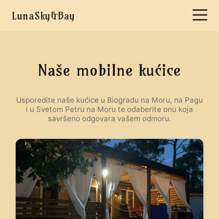
LunaSky&Bay
Naše mobilne kućice
Usporedite naše kućice u Biogradu na Moru, na Pagu
i u Svetom Petru na Moru te odaberite onu koja
savršeno odgovara vašem odmoru.