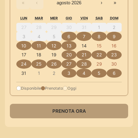
«
‹
agosto 2026
›
»
LUN
MAR
MER
GIO
VEN
SAB
DOM
27
28
29
30
31
1
2
3
4
5
6
7
8
9
10
11
12
13
14
15
16
17
18
19
20
21
22
23
24
25
26
27
28
29
30
31
1
2
3
4
5
6
Disponibile
Prenotato
Oggi
PRENOTA ORA