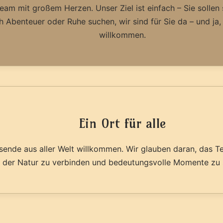
Team mit großem Herzen. Unser Ziel ist einfach – Sie sollen s
h Abenteuer oder Ruhe suchen, wir sind für Sie da – und ja,
willkommen.
Ein Ort für alle
sende aus aller Welt willkommen. Wir glauben daran, das T
t der Natur zu verbinden und bedeutungsvolle Momente zu 