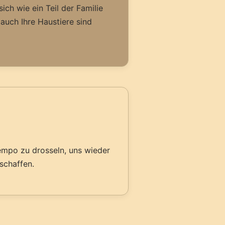
ich wie ein Teil der Familie
 auch Ihre Haustiere sind
empo zu drosseln, uns wieder
schaffen.