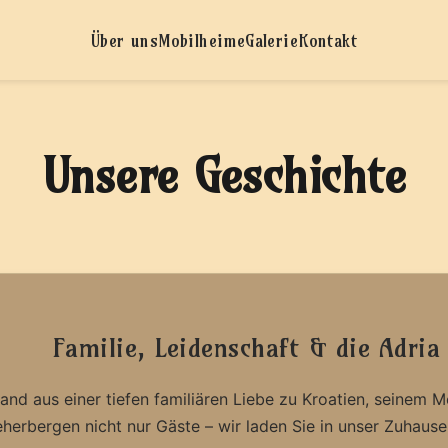
Über uns
Mobilheime
Galerie
Kontakt
Unsere Geschichte
Familie, Leidenschaft & die Adria
nd aus einer tiefen familiären Liebe zu Kroatien, seinem 
herbergen nicht nur Gäste – wir laden Sie in unser Zuhause,