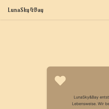
LunaSky&Bay
LunaSky&Bay entsta
Lebensweise. Wir be