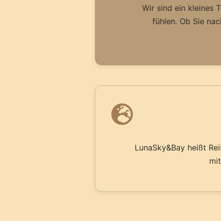
Wir sind ein kleines 
fühlen. Ob Sie nac
LunaSky&Bay heißt Rei
mi